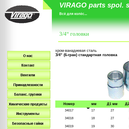
VIRAGO parts spol. s 
Bc
ё для колёс...
3/4“
головки
хром-ванадиевая сталь
3/4“ (6-
гран
)
стандартная головка
Номер
мм
Д
1
мм
Д
34017
17
27
34018
18
27
34019
19
30