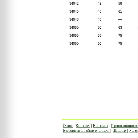
34042
42
58
34046
46
61
34048
48
—
34050
50
63
34055
55
75
34060
60
75